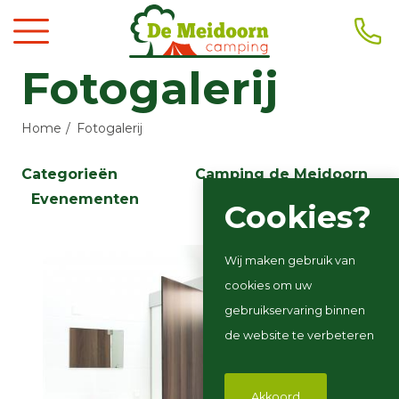
Fotogalerij
Home
Fotogalerij
Categorieën
Camping de Meidoorn
Evenementen
Cookies?
Wij maken gebruik van
cookies om uw
gebruikservaring binnen
de website te verbeteren
Akkoord