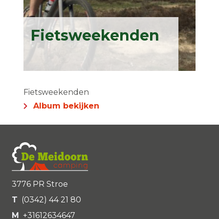
Fietsweekenden
Fietsweekenden
Album bekijken
3776 PR Stroe
T
(0342) 44 21 80
M
+31612634647