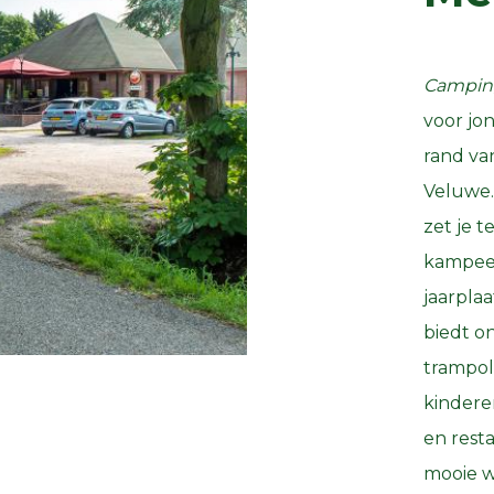
Camping
voor jo
rand va
Veluwe.
zet je 
kampeer
jaarplaa
biedt o
trampol
kindere
en rest
mooie w