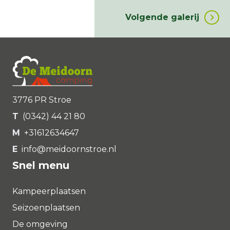
Volgende galerij
3776 PR Stroe
T
(0342) 44 21 80
M
+31612634647
E
info@meidoornstroe.nl
Snel menu
Kampeerplaatsen
Seizoenplaatsen
De omgeving