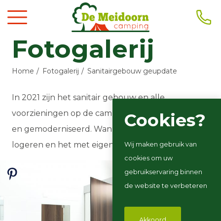
Fotogalerij
Home
Fotogalerij
Sanitairgebouw geupdate
In 2021 zijn het sanitair gebouw en alle
voorzieningen op de camping volledig geüpdate
Cookies?
en gemoderniseerd. Wanneer komt u bij ons
logeren en het met eigen ogen zien?
Wij maken gebruik van
cookies om uw
gebruikservaring binnen
de website te verbeteren
Akkoord